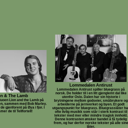
Lommedalen Antirust
Lommedalen Antirust spiller bluegrass på
norsk. De holder til i en litt gjenglemt dal like
on & The Lamb
utenfor Oslo. Dalen har sin historie i
 duoen Lion and the Lamb på
brytningene mellom godseier, småbrukere og
len, sammen med Bob Marley.
arbeiderne på jernverket og byen. Et godt
 de gjenforent på Øya i fjor. I
utgangspunkt for bluegrass. Bluegrasslåter ha
er de til Tellfortell!
ofte livlig musikk som står i sterk kontrast til
tekster med mer eller mindre tragisk innhold.
Denne kontrasten ønsker bandet å få tydelig
frem, og har derfor norske tekster på alle sin
låter.