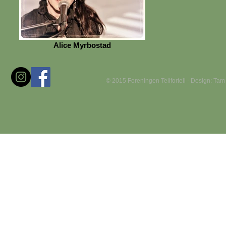
Alice Myrbostad
© 2015 Foreningen Tellfortell - Design: Ta