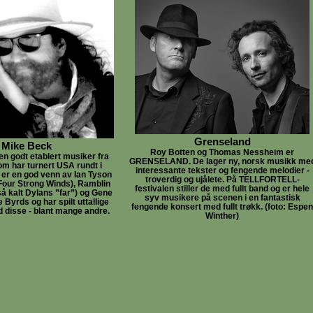
Grenseland
Mike Beck
Roy Botten og Thomas Nessheim er
en godt etablert musiker fra
GRENSELAND. De lager ny, norsk musikk me
om har turnert USA rundt i
interessante tekster og fengende melodier -
er en god venn av Ian Tyson
troverdig og ujålete. På TELLFORTELL-
our Strong Winds), Ramblin
festivalen stiller de med fullt band og er hele
så kalt Dylans ”far”) og Gene
syv musikere på scenen i en fantastisk
 Byrds og har spilt uttallige
fengende konsert med fullt trøkk. (foto: Espen
 disse - blant mange andre.
Winther)