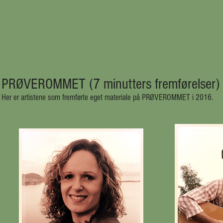
PRØVEROMMET (7 minutters fremførelser)
Her er artistene som fremførte eget materiale på PRØVEROMMET i 2016.